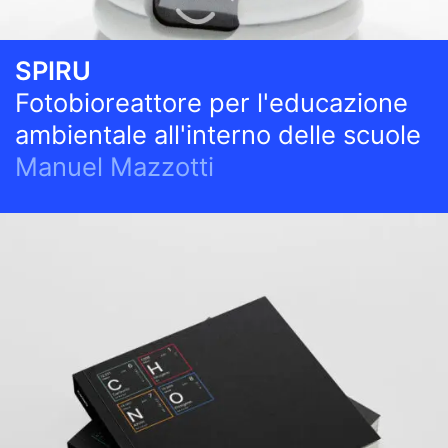
SPIRU
Fotobioreattore per l'educazione
ambientale all'interno delle scuole
Manuel Mazzotti