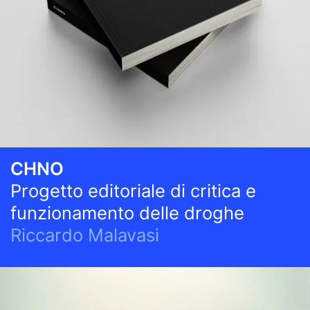
CHNO
Progetto editoriale di critica e
funzionamento delle droghe
Riccardo Malavasi