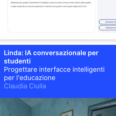
Linda: IA conversazionale per
studenti
Progettare interfacce intelligenti
per l'educazione
Claudia Ciulla