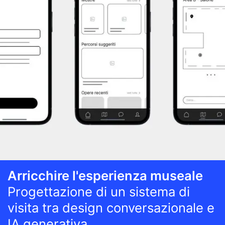
Arricchire l'esperienza museale
Progettazione di un sistema di
visita tra design conversazionale e
IA generativa