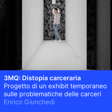
3MQ: Distopia carceraria
Progetto di un exhibit temporaneo
sulle problematiche delle carceri
Enrico Giunchedi