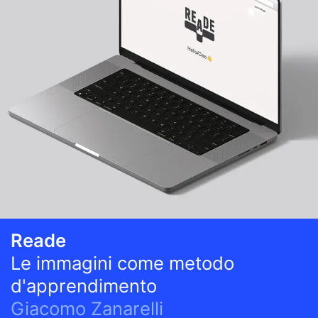
Reade
Le immagini come metodo
d'apprendimento
Giacomo Zanarelli