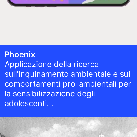
Phoenix
Applicazione della ricerca
sull'inquinamento ambientale e sui
comportamenti pro-ambientali per
la sensibilizzazione degli
adolescenti
Maria Letizia Di Gennaro