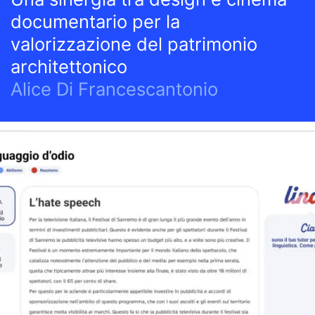
documentario per la
valorizzazione del patrimonio
architettonico
Alice Di Francescantonio