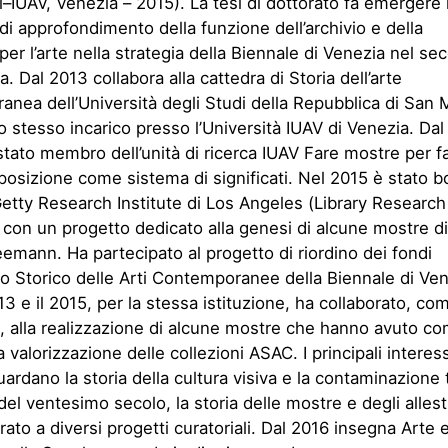
i–IUAV, Venezia – 2015). La tesi di dottorato fa emergere 
di approfondimento della funzione dell’archivio e della
 per l’arte nella strategia della Biennale di Venezia nel s
. Dal 2013 collabora alla cattedra di Storia dell’arte
nea dell’Università degli Studi della Repubblica di San 
lo stesso incarico presso l’Università IUAV di Venezia. Da
stato membro dell’unità di ricerca IUAV Fare mostre per f
esposizione come sistema di significati. Nel 2015 è stato b
Getty Research Institute di Los Angeles (Library Research
 con un progetto dedicato alla genesi di alcune mostre di
emann. Ha partecipato al progetto di riordino dei fondi
vio Storico delle Arti Contemporanee della Biennale di Ve
013 e il 2015, per la stessa istituzione, ha collaborato, co
, alla realizzazione di alcune mostre che hanno avuto c
a valorizzazione delle collezioni ASAC. I principali interess
guardano la storia della cultura visiva e la contaminazione t
e del ventesimo secolo, la storia delle mostre e degli alles
rato a diversi progetti curatoriali. Dal 2016 insegna Arte 