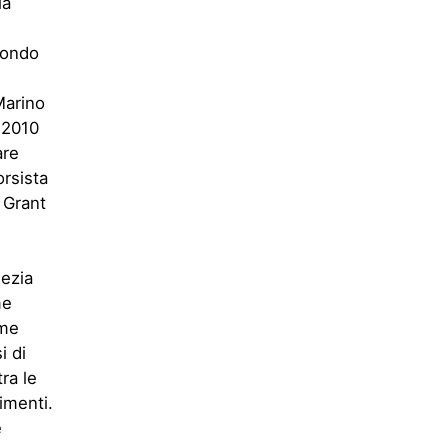
la
econdo
Marino
l 2010
are
orsista
 Grant
nezia
me
ome
i di
ra le
timenti.
e