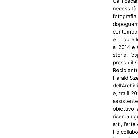
Ca’ Foscar
necessità 
fotografia
dopoguerra
contempora
e ricopre 
al 2014 è 
storia, l’
presso il 
Recipient)
Harald Sze
dell’Archi
e, tra il 2
assistente
obiettivo l
ricerca ri
arti, l’art
Ha collabo