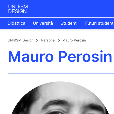
Didattica
Università
Studenti
Futuri student
UNIRSM Design
Persone
Mauro Perosin
Mauro Perosin