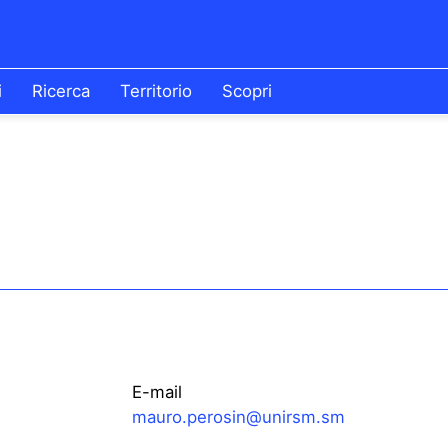
i
Ricerca
Territorio
Scopri
E-mail
mauro.perosin@unirsm.sm