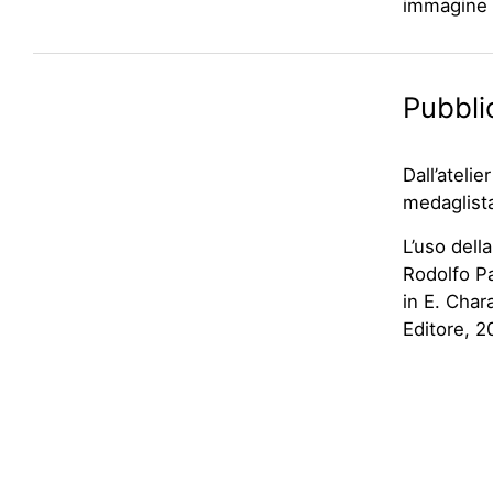
immagine n
Pubbli
Dall’ateli
medaglist
L’uso della
Rodolfo Pa
in E. Char
Editore, 2