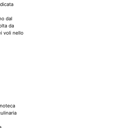
ulinaria
a
lici per il
ntinua
tino Nana
visione di
 giovani
ta a
anca,