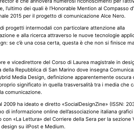
irector e che annovera numerosi riconoscimenti per l’attiv
e, l’ultimo dei quali è l’Honorable Mention al Compasso d
nale 2015 per il progetto di comunicazione Alce Nero.
di progetti intermodali con particolare attenzione alla
zione e alla ricerca attraverso le nuove tecnologie applic
ign: se c’è una cosa certa, questa è che non si finisce ma
re e vicedirettore del Corso di Laurea magistrale in des
tà della Repubblica di San Marino dove insegna Comunic
Hybrid Media Design, definizione apparentemente oscura
proprio significato in quella trasversalità tra i media che 
 la comunicazione.
l 2009 ha ideato e diretto «SocialDesignZine» (ISSN: 20
no di informazione online dell’associazione italiana grafici
o con «La Lettura» del Corriere della Sera per la sezione 
i design su ilPost e Medium.