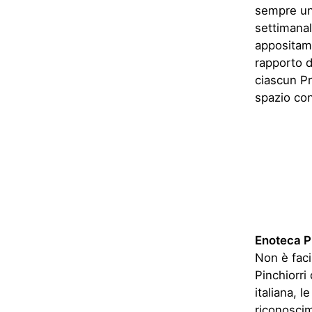
Pinchiorri 
italiana, 
riconoscim
comunicazi
logo (solo
ricerca su
Nana Bia
Più che un
Bianca, è 
idee e di 
startup no
trasformar
nuova avv