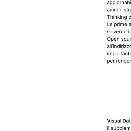
Open sourc
all’indiriz
importante
per render
Visual Da
Il supplem
sempre una
settimanal
appositame
rapporto de
ciascun Pr
spazio co
Enoteca Pi
Non è faci