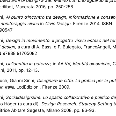
Dieci anni di design a San Marino con uno sguardo ai pr
dlibet, Macerata 2016, pp. 250-258
.
ni,
Al punto d’incontro tra design, informazione e consap
monitoraggio civico
in
Civic Design
, Firenze 2014. ISBN
90547
ni,
Design in movimento. Il progetto visivo esteso nel te
l design
, a cura di A. Bassi e F. Bulegato, FrancoAngeli, M
N 97888 91705082
ni,
Un’identità in potenza
, in AA.VV,
Identità dinamiche
, 
i, 2011, pp. 12-13.
uch, Gianni Sinni,
Disegnare le città. La grafica per le pu
in Italia
, LcdEdizioni, Firenze 2009.
ni,
Socialdesignzine. Lo spazio collaborativo e politico de
o Höger (a cura di),
Design Research. Strategy Setting t
ditrice Abitare Segesta, Milano 2008, pp. 86-93.