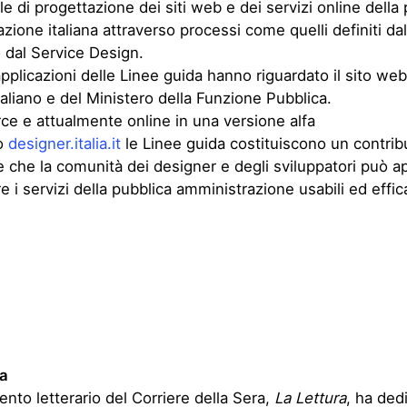
e e attualmente online in una versione alfa
zo
designer.italia.it
le Linee guida costituiscono un contrib
 che la comunità dei designer e degli sviluppatori può a
e i servizi della pubblica amministrazione usabili ed effic
ta
ento letterario del Corriere della Sera,
La Lettura
, ha ded
 particolare attenzione all’infografica con una pagina de
mente. Queste alcune delle data visualization realizzate
nte per la rivista. I temi affrontati nelle infografiche van
lle traduzioni letterarie da e verso l’italiano all’attività sv
esidente della Repubblica italiana, alla storia completa dei
n equipaggio umano.
nchiorri
le confrontarsi con un marchio storico come quello dell’