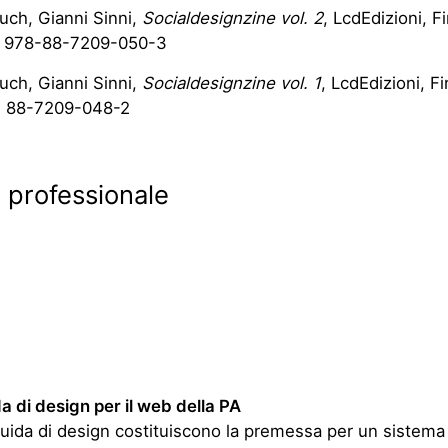
ch, Gianni Sinni,
Socialdesignzine vol. 2
, LcdEdizioni, F
n 978-88-7209-050-3
uch, Gianni Sinni,
Socialdesignzine vol. 1
, LcdEdizioni, F
n 88-7209-048-2
à professionale
a di design per il web della PA
uida di design costituiscono la premessa per un sistema
le di progettazione dei siti web e dei servizi online della
zione italiana attraverso processi come quelli definiti da
 dal Service Design.
pplicazioni delle Linee guida hanno riguardato il sito web
aliano e del Ministero della Funzione Pubblica.