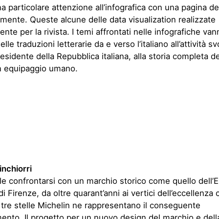
di Firenze, da oltre quarant’anni ai vertici dell’eccellenza c
le tre stelle Michelin ne rappresentano il conseguente
ento. Il progetto per un nuovo design del marchio e dell
one dell’Enoteca è partito dalla scelta di ingredienti semp
 tipografia) arricchiti, nella loro presentazione, da una co
i materiali (nella stampa) e sulle tecnologie (nel web).
nca
o spazio virtuale, il nuovo acceleratore di startup fioren
un vero e proprio ambiente di lavoro finalizzato alla condi
opportunità. Un laboratorio dove far crescere e sviluppare
n può che avere un’immagine flessibile, dinamica e pron
si in ogni momento. Questa è l’identità visiva di Nana Bi
entura degli amici ex-Dada.