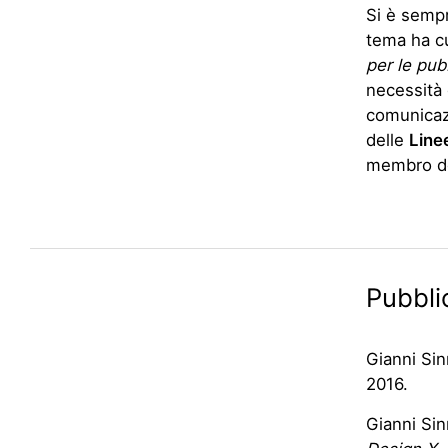
Si è sempr
tema ha cu
per le pubb
necessità 
comunicazi
delle
Line
membro de
Pubbli
Gianni Sin
2016.
Gianni Sin