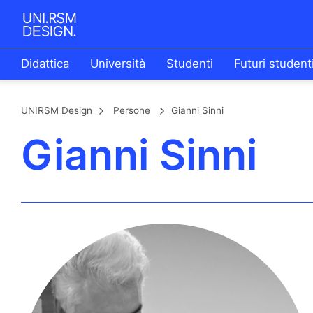
Didattica
Università
Studenti
Futuri student
UNIRSM Design
Persone
Gianni Sinni
Gianni Sinni