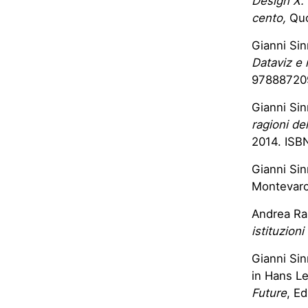
Design X. 
cento,
Quo
Gianni Sin
Dataviz e 
97888720
Gianni Sin
ragioni de
2014. ISB
Gianni Sin
Montevarch
Andrea Ra
istituzioni 
Gianni Sin
in Hans Le
Future
, E