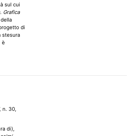
à sul cui
. Grafica
della
progetto di
a stesura
 è
, n. 30,
ra di),