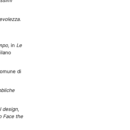
ossimi
evolezza.
mpo,
in
Le
ilano
Comune di
bbliche
l design
,
o Face the