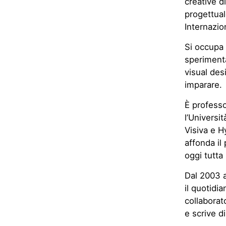
creative d
progettual
Internazio
Si occupa 
sperimenta
visual des
imparare.
È professo
l’Universi
Visiva e 
affonda il 
oggi tutta
Dal 2003 a
il quotidia
collaborat
e scrive d