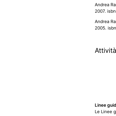
Andrea Rau
2007. isb
Andrea Ra
2005. isb
Attivit
Linee guid
Le Linee g
aggiornabi
amministra
Thinking o
Le prime a
Governo it