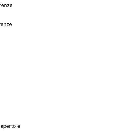
irenze
irenze
 aperto e
 pubblica
l Design
 del