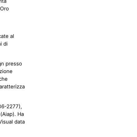
ità
’Oro
ate al
i di
ign presso
azione
 che
caratterizza
36-2277),
 (Aiap). Ha
Visual data