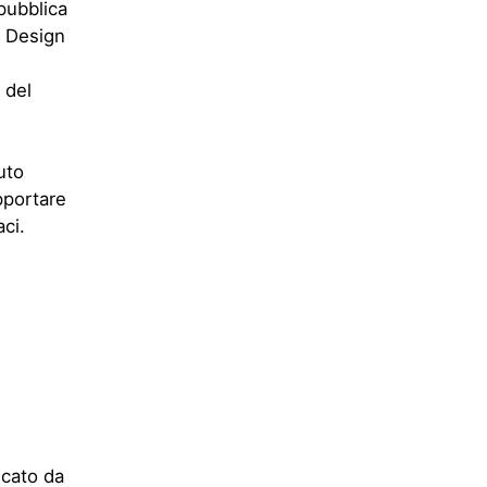
uto
pportare
aci.
icato da
dicata
no dal
olta da
 voli nello
Enoteca