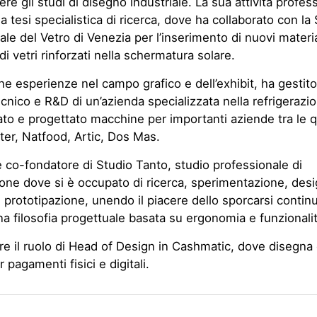
ere gli studi di disegno industriale. La sua attività profes
la tesi specialistica di ricerca, dove ha collaborato con la
le del Vetro di Venezia per l’inserimento di nuovi materia
 di vetri rinforzati nella schermatura solare.
e esperienze nel campo grafico e dell’exhibit, ha gestit
Tecnico e R&D di un’azienda specializzata nella refrigerazi
to e progettato macchine per importanti aziende tra le q
er, Natfood, Artic, Dos Mas.
 co-fondatore di Studio Tanto, studio professionale di
one dove si è occupato di ricerca, sperimentazione, desi
 prototipazione, unendo il piacere dello sporcarsi conti
a filosofia progettuale basata su ergonomia e funzionalit
re il ruolo di Head of Design in Cashmatic, dove disegna
 pagamenti fisici e digitali.