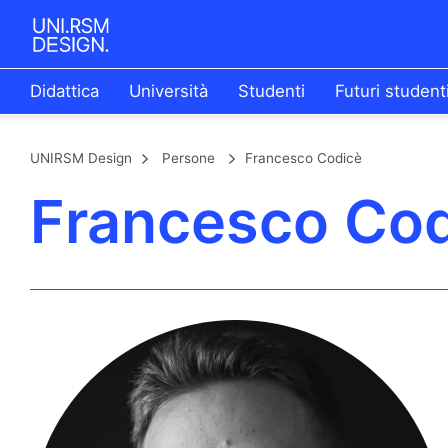
Didattica
Università
Studenti
Futuri student
UNIRSM Design
Persone
Francesco Codicè
Francesco Co