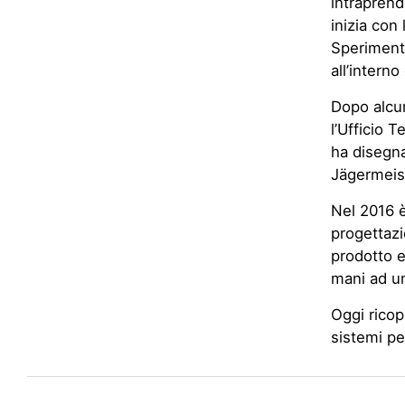
intraprend
inizia con 
Sperimenta
all’interno
Dopo alcun
l’Ufficio 
ha disegna
Jägermeist
Nel 2016 è
progettazi
prodotto e
mani ad un
Oggi ricop
sistemi per