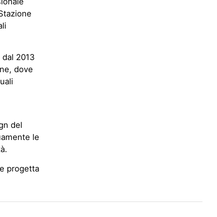
sionale
 Stazione
li
o dal 2013
one, dove
uali
gn del
nuamente le
à.
 e progetta