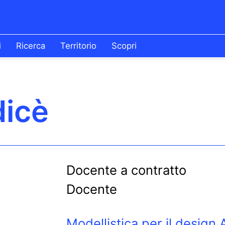
i
Ricerca
Territorio
Scopri
dicè
Docente a contratto
Docente
Modellistica per il design 