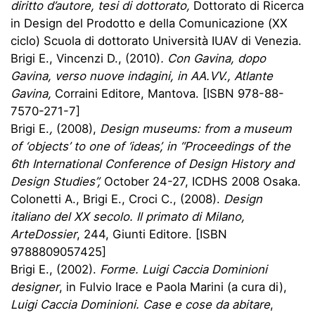
diritto d’autore, tesi di dottorato,
Dottorato di Ricerca
in Design del Prodotto e della Comunicazione (XX
ciclo) Scuola di dottorato Università IUAV di Venezia.
Brigi E., Vincenzi D., (2010)
. Con Gavina, dopo
Gavina, verso nuove indagini, in AA.VV., Atlante
Gavina,
Corraini Editore, Mantova. [ISBN 978-88-
7570-271-7]
Brigi E.
,
(2008),
Design museums: from a museum
of ‘objects’ to one of ‘ideas’, in “Proceedings of the
6th International Conference of Design History and
Design Studies”,
October 24-27, ICDHS 2008 Osaka.
Colonetti A., Brigi E., Croci C., (2008).
Design
italiano del XX secolo. Il primato di Milano,
ArteDossier
, 244, Giunti Editore. [ISBN
9788809057425]
Brigi E., (2002).
Forme. Luigi Caccia Dominioni
designer
, in Fulvio Irace e Paola Marini (a cura di),
Luigi Caccia Dominioni. Case e cose da abitare
,