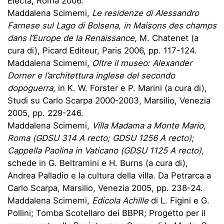
Electa, Roma 2006.
Maddalena Scimemi,
Le residenze di Alessandro
Farnese sul Lago di Bolsena, in Maisons des champs
dans l’Europe de la Renaissance,
M. Chatenet (a
cura di), Picard Editeur, Paris 2006, pp. 117-124.
Maddalena Scimemi,
Oltre il museo: Alexander
Dorner e l’architettura inglese del secondo
dopoguerra
, in K. W. Forster e P. Marini (a cura di),
Studi su Carlo Scarpa 2000-2003, Marsilio, Venezia
2005, pp. 229-246.
Maddalena Scimemi,
Villa Madama a Monte Mario,
Roma (GDSU 314 A recto; GDSU 1256 A recto);
Cappella Paolina in Vaticano (GDSU 1125 A recto),
schede in G. Beltramini e H. Burns (a cura di),
Andrea Palladio e la cultura della villa. Da Petrarca a
Carlo Scarpa, Marsilio, Venezia 2005, pp. 238-24.
Maddalena Scimemi,
Edicola Achille
di L. Figini e G.
Pollini; Tomba Scotellaro dei BBPR; Progetto per il