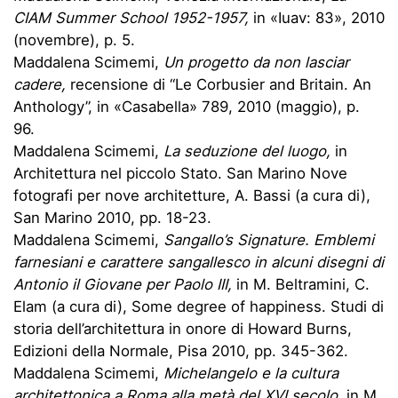
CIAM Summer School 1952-1957,
in «Iuav: 83», 2010
(novembre), p. 5.
Maddalena Scimemi,
Un progetto da non lasciar
cadere,
recensione di “Le Corbusier and Britain. An
Anthology”, in «Casabella» 789, 2010 (maggio), p.
96.
Maddalena Scimemi,
La seduzione del luogo,
in
Architettura nel piccolo Stato. San Marino Nove
fotografi per nove architetture, A. Bassi (a cura di),
San Marino 2010, pp. 18-23.
Maddalena Scimemi,
Sangallo’s Signature. Emblemi
farnesiani e carattere sangallesco in alcuni disegni di
Antonio il Giovane per Paolo III,
in M. Beltramini, C.
Elam (a cura di), Some degree of happiness. Studi di
storia dell’architettura in onore di Howard Burns,
Edizioni della Normale, Pisa 2010, pp. 345-362.
Maddalena Scimemi,
Michelangelo e la cultura
architettonica a Roma alla metà del XVI secolo,
in M.