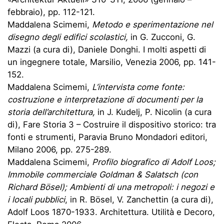
febbraio), pp. 112-121.
Maddalena Scimemi,
Metodo e sperimentazione nel
disegno degli edifici scolastici,
in G. Zucconi, G.
Mazzi (a cura di), Daniele Donghi. I molti aspetti di
un ingegnere totale, Marsilio, Venezia 2006, pp. 141-
152.
Maddalena Scimemi,
L’intervista come fonte:
costruzione e interpretazione di documenti per la
storia dell’architettura,
in J. Kudelj, P. Nicolin (a cura
di), Fare Storia 3 – Costruire il dispositivo storico: tra
fonti e strumenti, Paravia Bruno Mondadori editori,
Milano 2006, pp. 275-289.
Maddalena Scimemi,
Profilo biografico di Adolf Loos;
Immobile commerciale Goldman & Salatsch (con
Richard Bösel); Ambienti di una metropoli: i negozi e
i locali pubblici
, in R. Bösel, V. Zanchettin (a cura di),
Adolf Loos 1870-1933. Architettura. Utilità e Decoro,