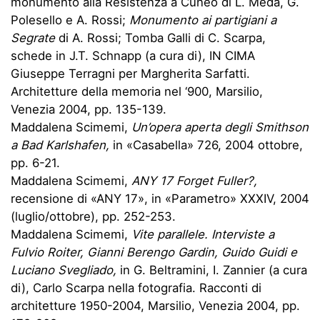
monumento alla Resistenza a Cuneo di L. Meda, G.
Polesello e A. Rossi;
Monumento ai partigiani a
Segrate
di A. Rossi; Tomba Galli di C. Scarpa,
schede in J.T. Schnapp (a cura di), IN CIMA
Giuseppe Terragni per Margherita Sarfatti.
Architetture della memoria nel ‘900, Marsilio,
Venezia 2004, pp. 135-139.
Maddalena Scimemi,
Un’opera aperta degli Smithson
a Bad Karlshafen,
in «Casabella» 726, 2004 ottobre,
pp. 6-21.
Maddalena Scimemi,
ANY 17 Forget Fuller?,
recensione di «ANY 17», in «Parametro» XXXIV, 2004
(luglio/ottobre), pp. 252-253.
Maddalena Scimemi,
Vite parallele. Interviste a
Fulvio Roiter, Gianni Berengo Gardin, Guido Guidi e
Luciano Svegliado,
in G. Beltramini, I. Zannier (a cura
di), Carlo Scarpa nella fotografia. Racconti di
architetture 1950-2004, Marsilio, Venezia 2004, pp.