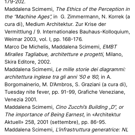
179-202.
Maddalena Scimemi,
The Ethics of the Perception in
the “Machine Ages”,
in G. Zimmermann, N. Korrek (a
cura di), Medium Architektur. Zur Krise der
Vermittlung / 9. Internationales Bauhaus-Kolloquium,
Weimar 2003, vol. I, pp. 168-176.
Marco De Michelis, Maddalena Scimemi,
EMBT
Miralles Tagliabue, architetture e progetti,
Milano,
Skira Editore, 2002.
Maddalena Scimemi,
Le mille storie dei diagrammi:
architettura inglese tra gli anni ’50 e ’60,
in A.
Borgomainerio, M. D’Ambros, S. Graziani (a cura di),
Tuesday nite fever, pp. 91-99, Grafiche Veneziane,
Venezia 2001.
Maddalena Scimemi,
Cino Zucchi’s Building „D“, or
The importance of Being Earnest,
in «Architektur
Aktuell» 258, 2001 (settembre), pp. 86-95.
Maddalena Scimemi,
L’infrastruttura generatrice: NL