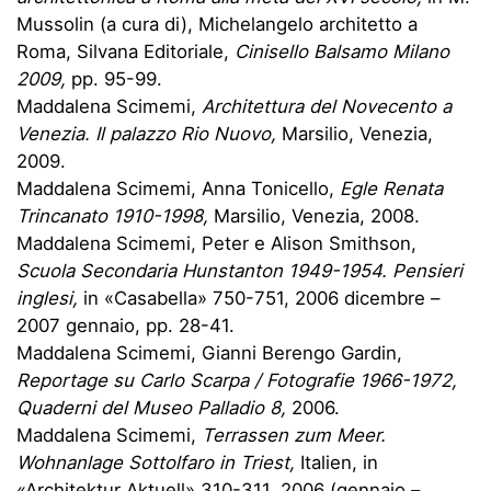
Mussolin (a cura di), Michelangelo architetto a
Roma, Silvana Editoriale,
Cinisello Balsamo Milano
2009,
pp. 95-99.
Maddalena Scimemi,
Architettura del Novecento a
Venezia. Il palazzo Rio Nuovo,
Marsilio, Venezia,
2009.
Maddalena Scimemi, Anna Tonicello,
Egle Renata
Trincanato 1910-1998,
Marsilio, Venezia, 2008.
Maddalena Scimemi, Peter e Alison Smithson,
Scuola Secondaria Hunstanton 1949-1954. Pensieri
inglesi,
in «Casabella» 750-751, 2006 dicembre –
2007 gennaio, pp. 28-41.
Maddalena Scimemi, Gianni Berengo Gardin,
Reportage su Carlo Scarpa / Fotografie 1966-1972,
Quaderni del Museo Palladio 8,
2006.
Maddalena Scimemi,
Terrassen zum Meer.
Wohnanlage Sottolfaro in Triest,
Italien, in
«Architektur Aktuell» 310-311, 2006 (gennaio –