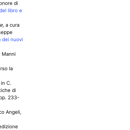
 onore di
del libro e
e,
a cura
useppe
 dei nuovi
, Manni
erso la
in C.
tiche di
 pp. 233-
co Angeli,
edizione