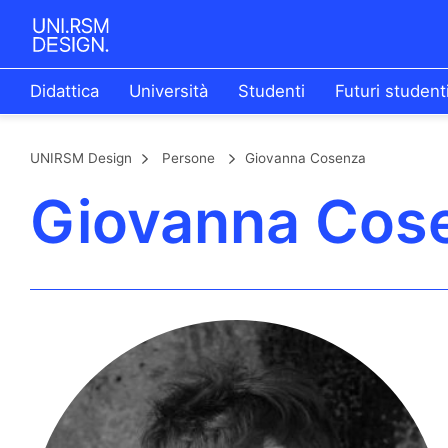
Didattica
Università
Studenti
Futuri student
UNIRSM Design
Persone
Giovanna Cosenza
Giovanna Cos