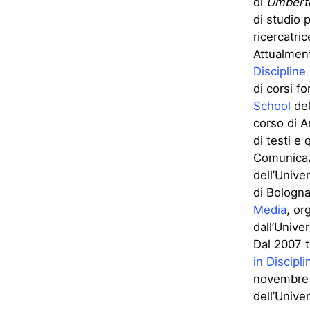
di
Umbert
di studio 
ricercatri
Attualmen
Discipline
di corsi f
School
del
corso di An
di testi e
Comunicazi
dell’Univer
di Bologna
Media
, or
dall’Unive
Dal 2007 t
in Discipl
novembre 2
dell’Unive