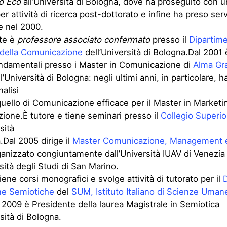
o Eco
all’Università di Bologna, dove ha proseguito con 
per attività di ricerca post-dottorato e infine ha preso se
ce nel 2000.
te è
professore associato confermato
presso il
Dipartime
 della Comunicazione
dell’Università di Bologna.Dal 2001 è
ondamentali presso i Master in Comunicazione di
Alma Gr
l’Università di Bologna: negli ultimi anni, in particolare, h
alisi
 quello di Comunicazione efficace per il Master in Marketi
one.È tutore e tiene seminari presso il
Collegio Superio
sità
.Dal 2005 dirige il
Master Comunicazione, Management 
ganizzato congiuntamente dall’Università IUAV di Venezia
rsità degli Studi di San Marino.
iene corsi monografici e svolge attività di tutorato per il
ine Semiotiche
del
SUM, Istituto Italiano di Scienze Uman
009 è Presidente della laurea Magistrale in Semiotica
rsità di Bologna.