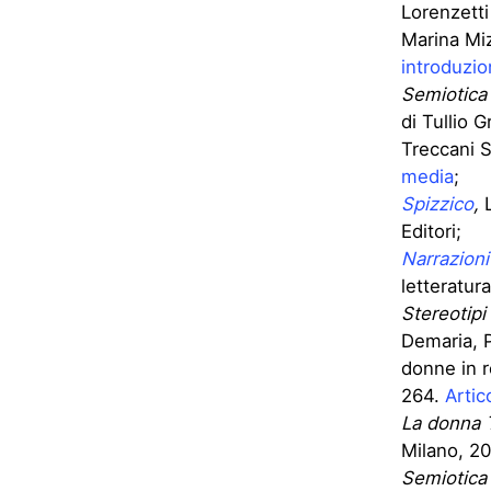
Lorenzetti
Marina Mi
introduzio
Semiotica
di Tullio 
Treccani 
media
;
Spizzico
,
L
Editori;
Narrazioni
letteratur
Stereotipi
Demaria, P
donne in r
264.
Artic
La donna 
Milano, 2
Semiotica