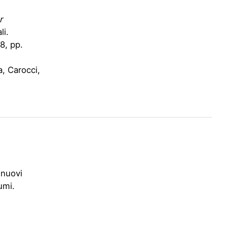
r
li.
8, pp.
, Carocci,
 nuovi
umi.