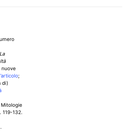
 numero
La
ltà
 e nuove
’articolo
;
 di)
à
, Mitologie
. 119-132.
.