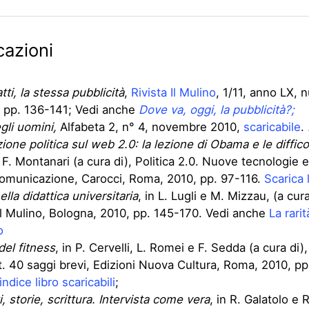
cazioni
atti, la stessa pubblicità
,
Rivista Il Mulino
, 1/11, anno LX,
 pp. 136-141; Vedi anche
Dove va, oggi, la pubblicità?;
gli uomini,
Alfabeta 2, n° 4, novembre 2010,
scaricabile
.
one politica sul web 2.0: la lezione di Obama e le diffico
n F. Montanari (a cura di), Politica 2.0. Nuove tecnologie
comunicazione, Carocci, Roma, 2010, pp. 97-116.
Scarica l
ella didattica universitaria
, in L. Lugli e M. Mizzau, (a cura
 Il Mulino, Bologna, 2010, pp. 145-170. Vedi anche
La rarit
o
del fitness
, in P. Cervelli, L. Romei e F. Sedda (a cura di)
t. 40 saggi brevi, Edizioni Nuova Cultura, Roma, 2010, pp
indice libro scaricabili
;
 storie, scrittura. Intervista come vera
, in R. Galatolo e R