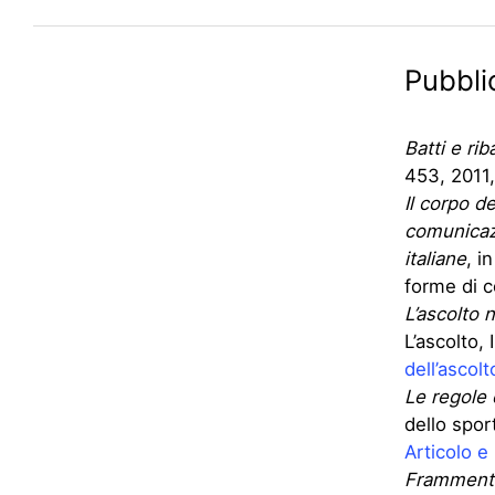
Pubbli
Batti e rib
453, 2011,
Il corpo de
comunicazi
italiane
, i
forme di 
L’ascolto n
L’ascolto,
dell’ascolt
Le regole 
dello spor
Articolo e 
Frammenti,