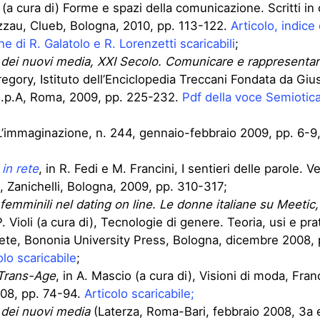
 (a cura di) Forme e spazi della comunicazione. Scritti in
zzau, Clueb, Bologna, 2010, pp. 113-122.
Articolo, indice 
ne di R. Galatolo e R. Lorenzetti scaricabili
;
 dei nuovi media, XXI Secolo. Comunicare e rappresentar
Gregory, Istituto dell’Enciclopedia Treccani Fondata da Gi
S.p.A, Roma, 2009, pp. 225-232.
Pdf della voce Semiotica
’immaginazione, n. 244, gennaio-febbraio 2009, pp. 6-9
 in rete
, in R. Fedi e M. Francini, I sentieri delle parole. V
a, Zanichelli, Bologna, 2009, pp. 310-317;
 femminili nel dating on line. Le donne italiane su Meetic,
. Violi (a cura di), Tecnologie di genere. Teoria, usi e pra
ete, Bononia University Press, Bologna, dicembre 2008,
olo scaricabile
;
Trans-Age
, in A. Mascio (a cura di), Visioni di moda, Fran
008, pp. 74-94.
Articolo scaricabile;
 dei nuovi media
(Laterza, Roma-Bari, febbraio 2008, 3a 