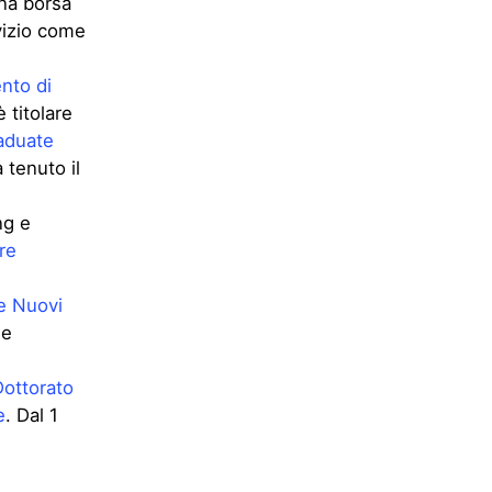
una borsa
rvizio come
nto di
 titolare
aduate
a tenuto il
ng e
re
e Nuovi
 e
Dottorato
e
. Dal 1