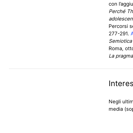
con l’aggiu
Perché The
adolescent
Percorsi s
277-291.
A
Semiotica 
Roma, ott
La pragmat
Interes
Negli ulti
media (sop