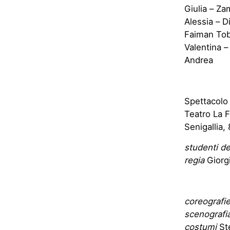
Giulia – Za
Alessia – D
Faiman Tobi
Valentina –
Andrea
Spettacolo
Teatro La 
Senigallia,
studenti de
regia
Giorgi
coreografi
scenografi
costumi
Ste