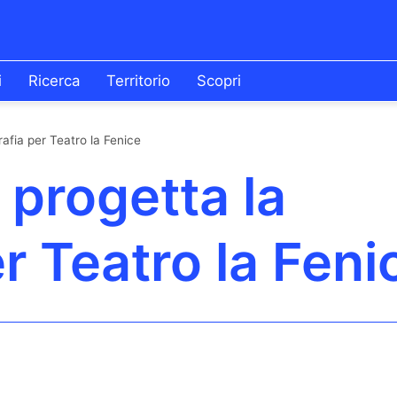
i
Ricerca
Territorio
Scopri
afia per Teatro la Fenice
progetta la
r Teatro la Feni