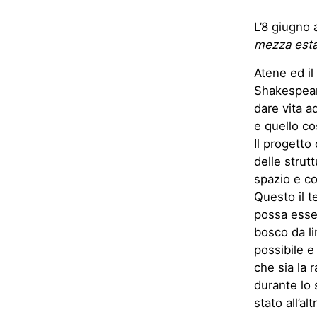
L’8 giugno 
mezza est
Atene ed il
Shakespeare
dare vita a
e quello co
Il progetto
delle strut
spazio e co
Questo il t
possa esser
bosco da l
possibile e
che sia la
durante lo 
stato all’alt