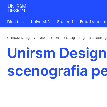
Didattica
Università
Studenti
Futuri student
UNIRSM Design
News
Unirsm Design progetta la scenogr
Unirsm Design 
scenografia pe