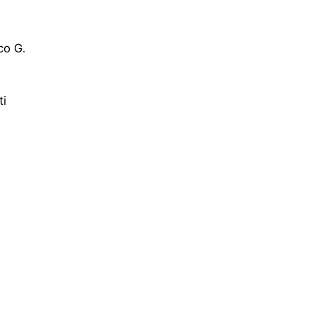
co G.
ti