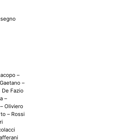
Disegno
Jacopo –
 Gaetano –
o De Fazio
a –
– Oliviero
rto – Rossi
ri
colacci
afferani