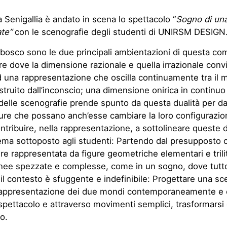
a Senigallia è andato in scena lo spettacolo “
Sogno di una
ate”
con le scenografie degli studenti di UNIRSM DESIGN
 bosco sono le due principali ambientazioni di questa co
 dove la dimensione razionale e quella irrazionale conv
d una rappresentazione che oscilla continuamente tra il 
struito dall’inconscio; una dimensione onirica in continuo
 delle scenografie prende spunto da questa dualità per da
ture che possano anch’esse cambiare la loro configurazio
ntribuire, nella rappresentazione, a sottolineare queste d
ema sottoposto agli studenti: Partendo dal presupposto ch
e rappresentata da figure geometriche elementari e trilit
inee spezzate e complesse, come in un sogno, dove tutt
 il contesto è sfuggente e indefinibile: Progettare una sc
 rappresentazione dei due mondi contemporaneamente e 
spettacolo e attraverso movimenti semplici, trasformarsi
ro.