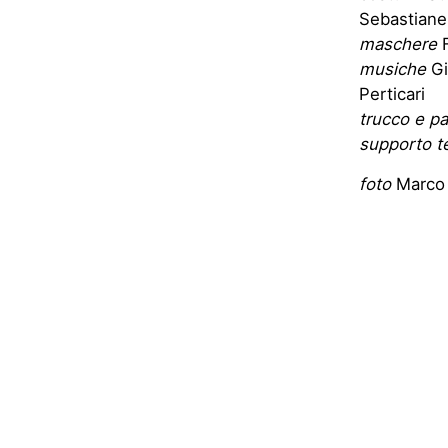
Sebastianel
maschere
F
musiche
Gi
Perticari
trucco e p
supporto t
foto
Marco F