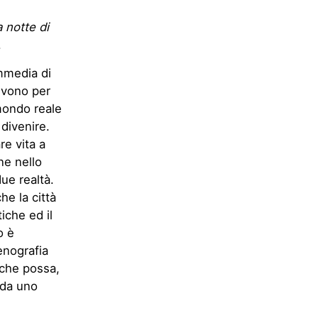
 notte di
.
mmedia di
ivono per
mondo reale
 divenire.
re vita a
ne nello
ue realtà.
e la città
iche ed il
o è
enografia
che possa,
 da uno