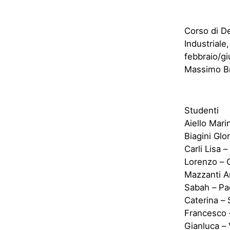
Corso di De
Industrial
febbraio/g
Massimo Br
Studenti
Aiello Mari
Biagini Glo
Carli Lisa 
Lorenzo – G
Mazzanti Ar
Sabah – Pac
Caterina – 
Francesco –
Gianluca – 