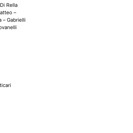
Di Rella
atteo –
– Gabrielli
ovanelli
icari