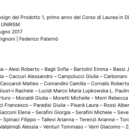
sign del Prodotto 1, primo anno del Corso di Laurea in 
e, UNIRSM
iugno 2017
ignoni | Federico Paternò
na – Alesi Roberto – Bagli Sofia – Bartolini Emma – Bassi 
ria – Caccuri Alessandro – Campolucci Giulia – Carbonaro
– Ceccaroli Matteo – Comandini Camilla – Cornalis Robert
iust¬i Rachele – Lucidi Marco Maria Lupkowska L. Paulin
turo – Monaldi Giulia – Moretti Michelle – Morri Rebecca 
i Francesco – Paradisi Giulia – Piserà Laura – Rossi Albe
Sacconi Elena – Serafini Giorgia – Serafini Michele – Seve
 Spinaci Filippo – Tallevi Arianna – Terenzi Arianna – Tor
Valgimigli Alessia – Venturi Tommaso – Verri Giacomo – Z