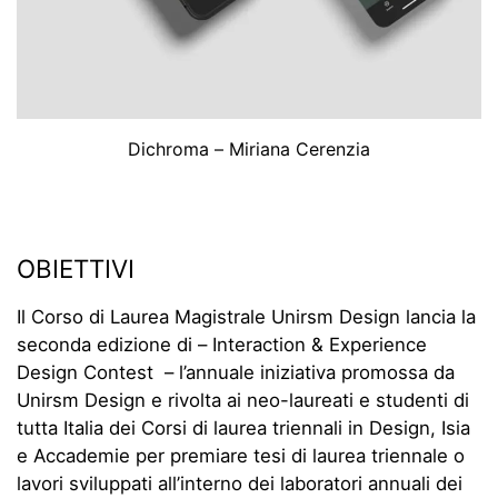
Pnéuma – Gianluca Gorgoglione, Luigi Basile,
GOG-redesign – Caterina Rigobianco, Filippo
Dichroma – Miriana Cerenzia
Martina Pilla
Contatore
OBIETTIVI
Il Corso di Laurea Magistrale Unirsm Design lancia la
seconda edizione di – Interaction & Experience
Design Contest – l’annuale iniziativa promossa da
Unirsm Design e rivolta ai neo-laureati e studenti di
tutta Italia dei Corsi di laurea triennali in Design, Isia
e Accademie per premiare tesi di laurea triennale o
lavori sviluppati all’interno dei laboratori annuali dei