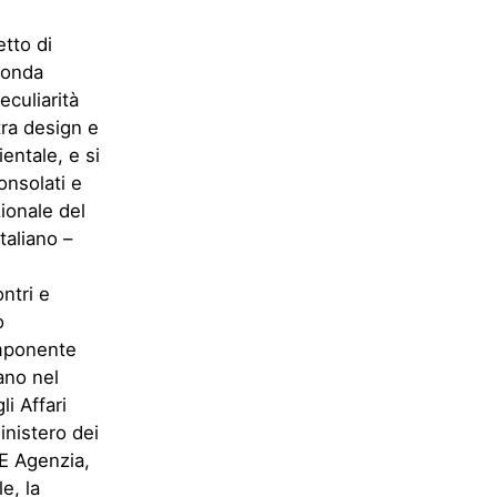
tto di
conda
eculiarità
tra design e
entale, e si
onsolati e
zionale del
taliano –
ntri e
o
componente
ano nel
i Affari
inistero dei
CE Agenzia,
e, la