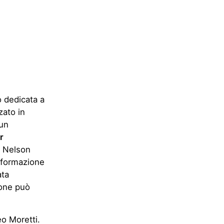
o dedicata a
zato in
 un
r
a Nelson
informazione
ata
ione può
eo Moretti.