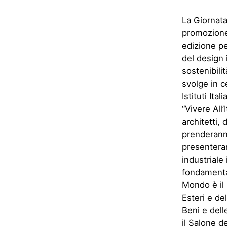
La Giornata
promozione
edizione pe
del design 
sostenibili
svolge in c
Istituti Ita
“Vivere All’
architetti, 
prenderanno
presenteran
industriale
fondamental
Mondo è il 
Esteri e de
Beni e delle
il Salone de