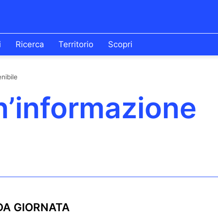
i
Ricerca
Territorio
Scopri
nibile
un’informazione
A GIORNATA