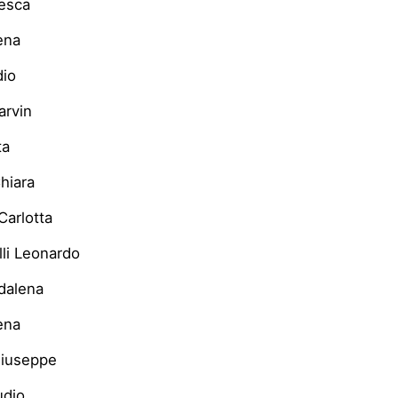
cesca
ena
dio
rvin
ta
Chiara
Carlotta
li Leonardo
dalena
ena
Giuseppe
udio