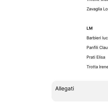
Zavaglia L
LM
Barbieri lu
Panfili Clau
Prati Elisa
Trotta Iren
Allegati