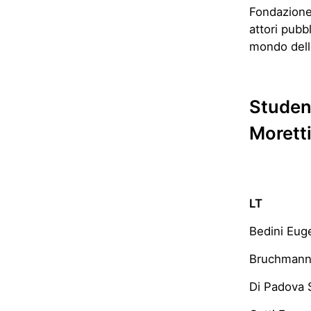
Fondazione
attori pubbl
mondo delle
Studen
Morett
LT
Bedini Eug
Bruchmann
Di Padova 