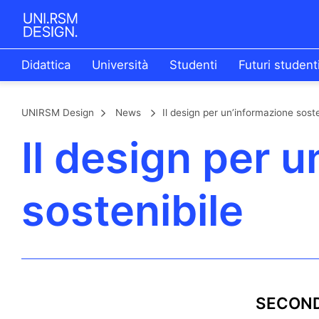
Didattica
Università
Studenti
Futuri student
UNIRSM Design
News
Il design per un’informazione soste
Il design per 
sostenibile
SECOND