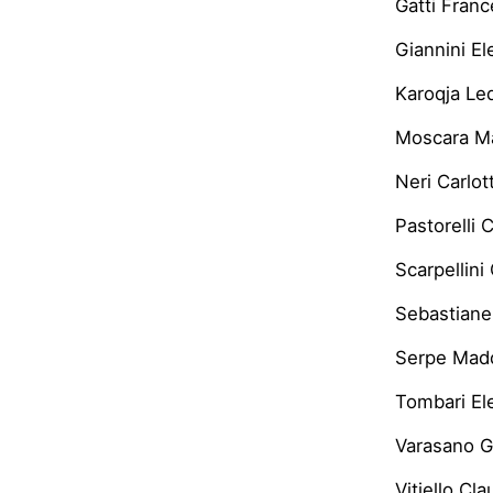
Gatti Fran
Giannini El
Karoqja Le
Moscara Ma
Neri Carlot
Pastorelli 
Scarpellini 
Sebastianel
Serpe Mad
Tombari El
Varasano 
Vitiello Cla