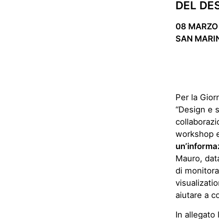
DEL DE
08 MARZO
SAN MARI
Per la Gior
“Design e s
collaborazi
workshop e 
un’informa
Mauro, data
di monitora
visualizati
aiutare a c
In allegato