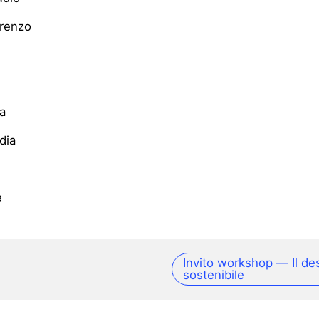
orenzo
ca
dia
e
Invito workshop — Il de
sostenibile