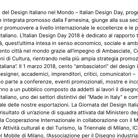
 del Design Italiano nel Mondo – Italian Design Day, proge
 integrata promosso dalla Farnesina, giunge alla sua se
r promuovere a livello internazionale le eccellenze e le p
italiano. L’Italian Design Day 2018 è dedicato al rapporto 
tà, quest’ultima intesa in senso economico, sociale e ambi
ento città nel mondo grazie all’impegno di Ambasciate, C
liani di Cultura, rientrando nella più ampia strategia promo
Italiana”. Il 1 marzo 2018, cento “ambasciatori” del design i
designer, accademici, imprenditori, critici, comunicatori –
 parte a conferenze, eventi promozionali, mostre e inco
no a un pubblico composto da addetti ai lavori il disegn
 italiano, uno dei settori distintivi del “Made in Italy” e 
e delle nostre esportazioni. La Giornata del Design Itali
risultato di un’azione di squadra attivata dal Ministero degl
lla Cooperazione Internazionale in collaborazione con il M
 Attività culturali e del Turismo, la Triennale di Milano, I
l Mobile di Milano, l’Associazione per il Disegno industrial