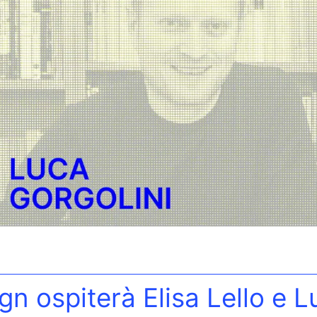
gn ospiterà Elisa Lello e L