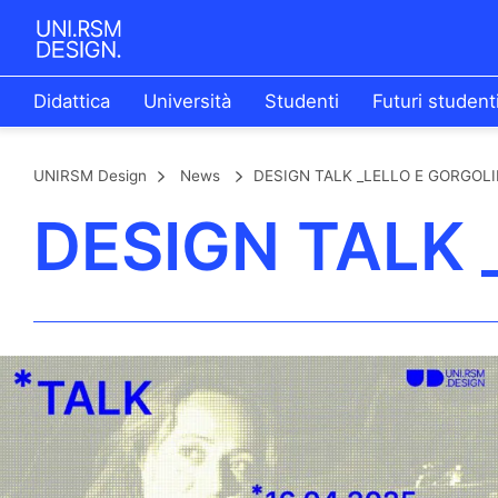
Didattica
Università
Studenti
Futuri student
UNIRSM Design
News
DESIGN TALK _LELLO E GORGOLI
DESIGN TALK 