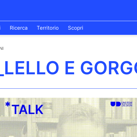
i
Ricerca
Territorio
Scopri
NI
_LELLO E GORG