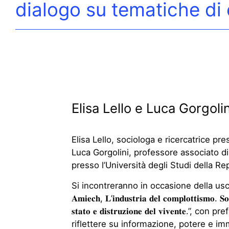
dialogo su tematiche di e
Elisa Lello e Luca Gorgolin
Elisa Lello, sociologa e ricercatrice pre
Luca Gorgolini, professore associato d
presso l’Università degli Studi della R
Si incontreranno in occasione della uscita de
𝐀𝐦𝐢𝐞𝐜𝐡, 𝐋’𝐢𝐧𝐝𝐮𝐬𝐭𝐫𝐢𝐚 𝐝𝐞𝐥 𝐜𝐨𝐦𝐩𝐥𝐨𝐭𝐭𝐢𝐬𝐦𝐨. 𝐒
𝐬𝐭𝐚𝐭𝐨 𝐞 𝐝𝐢𝐬𝐭𝐫𝐮𝐳𝐢𝐨𝐧𝐞 𝐝𝐞𝐥 𝐯𝐢𝐯𝐞𝐧𝐭𝐞.
riflettere su informazione, potere e imma