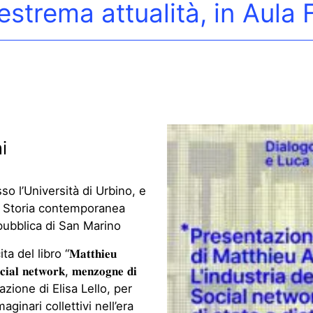
strema attualità, in Aula F
i
sso l’Università di Urbino, e
i Storia contemporanea
epubblica di San Marino
l libro “𝐌𝐚𝐭𝐭𝐡𝐢𝐞𝐮
𝐜𝐢𝐚𝐥 𝐧𝐞𝐭𝐰𝐨𝐫𝐤, 𝐦𝐞𝐧𝐳𝐨𝐠𝐧𝐞 𝐝𝐢
”, con prefazione di Elisa Lello, per
ginari collettivi nell’era