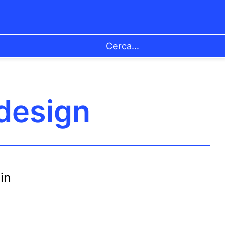
 design
in