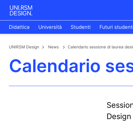
Didattica
Università
Studenti
Futuri student
UNIRSM Design
News
Calendario sessione di laurea des
Calendario ses
Session
Design