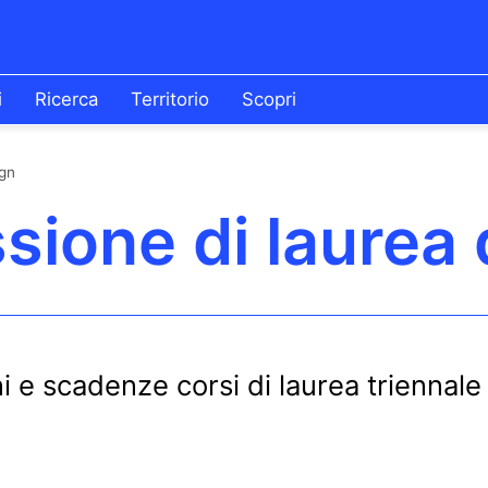
i
Ricerca
Territorio
Scopri
ign
sione di laurea
i e scadenze corsi di laurea triennale 