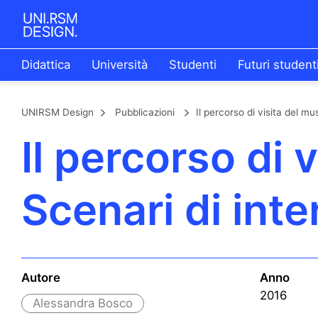
Didattica
Università
Studenti
Futuri student
UNIRSM Design
Pubblicazioni
Il percorso di visita del mu
Il percorso di 
Scenari di int
Autore
Anno
2016
Alessandra Bosco